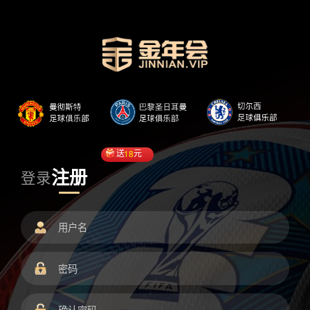
送
18
元
注册
登录