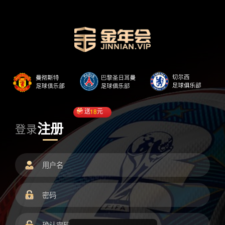
送
18
元
注册
登录